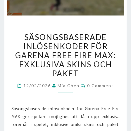
SÄSONGSBASERADE
SÄSONGSBASERADE
INLÖSENKODER
INLÖSENKODER FÖR
FÖR
GARENA FREE FIRE MAX:
GARENA
FREE
EXKLUSIVA SKINS OCH
FIRE
PAKET
MAX:
Comments
EXKLUSIVA
12/02/2026
Mia Chen
0 Comment
SKINS
OCH
Säsongsbaserade inlösenkoder för Garena Free Fire
PAKET
MAX ger spelare möjlighet att låsa upp exklusiva
föremål i spelet, inklusive unika skins och paket.