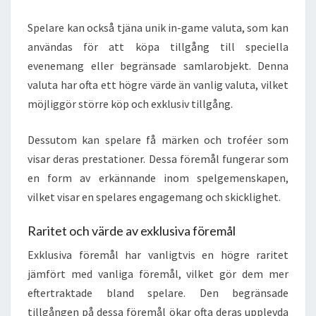
Spelare kan också tjäna unik in-game valuta, som kan
användas för att köpa tillgång till speciella
evenemang eller begränsade samlarobjekt. Denna
valuta har ofta ett högre värde än vanlig valuta, vilket
möjliggör större köp och exklusiv tillgång.
Dessutom kan spelare få märken och troféer som
visar deras prestationer. Dessa föremål fungerar som
en form av erkännande inom spelgemenskapen,
vilket visar en spelares engagemang och skicklighet.
Raritet och värde av exklusiva föremål
Exklusiva föremål har vanligtvis en högre raritet
jämfört med vanliga föremål, vilket gör dem mer
eftertraktade bland spelare. Den begränsade
tillgången på dessa föremål ökar ofta deras upplevda