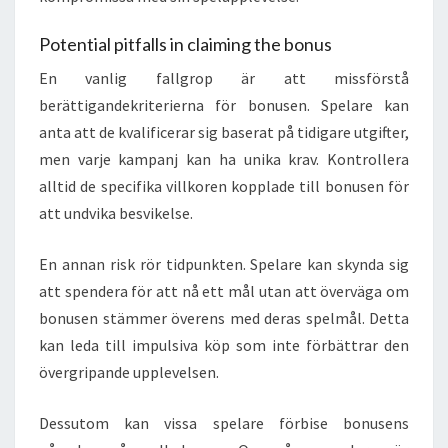
Potential pitfalls in claiming the bonus
En vanlig fallgrop är att missförstå
berättigandekriterierna för bonusen. Spelare kan
anta att de kvalificerar sig baserat på tidigare utgifter,
men varje kampanj kan ha unika krav. Kontrollera
alltid de specifika villkoren kopplade till bonusen för
att undvika besvikelse.
En annan risk rör tidpunkten. Spelare kan skynda sig
att spendera för att nå ett mål utan att överväga om
bonusen stämmer överens med deras spelmål. Detta
kan leda till impulsiva köp som inte förbättrar den
övergripande upplevelsen.
Dessutom kan vissa spelare förbise bonusens