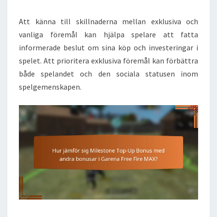
Att känna till skillnaderna mellan exklusiva och
vanliga föremål kan hjälpa spelare att fatta
informerade beslut om sina köp och investeringar i
spelet. Att prioritera exklusiva föremål kan förbättra
både spelandet och den sociala statusen inom
spelgemenskapen.