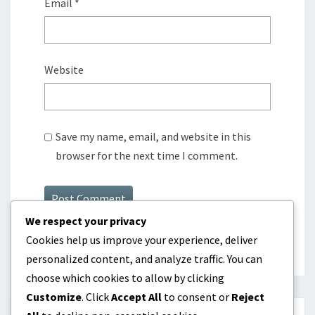
Email
*
Website
Save my name, email, and website in this
browser for the next time I comment.
We respect your privacy
Cookies help us improve your experience, deliver
personalized content, and analyze traffic. You can
choose which cookies to allow by clicking
Customize
. Click
Accept All
to consent or
Reject