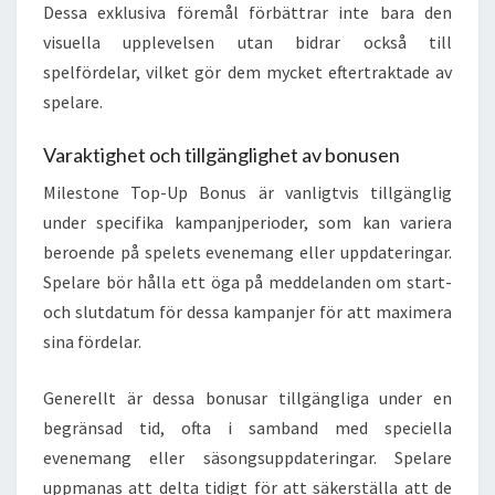
Dessa exklusiva föremål förbättrar inte bara den
visuella upplevelsen utan bidrar också till
spelfördelar, vilket gör dem mycket eftertraktade av
spelare.
Varaktighet och tillgänglighet av bonusen
Milestone Top-Up Bonus är vanligtvis tillgänglig
under specifika kampanjperioder, som kan variera
beroende på spelets evenemang eller uppdateringar.
Spelare bör hålla ett öga på meddelanden om start-
och slutdatum för dessa kampanjer för att maximera
sina fördelar.
Generellt är dessa bonusar tillgängliga under en
begränsad tid, ofta i samband med speciella
evenemang eller säsongsuppdateringar. Spelare
uppmanas att delta tidigt för att säkerställa att de