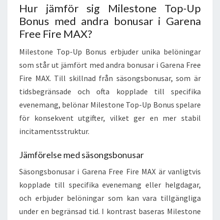
Hur jämför sig Milestone Top-Up
Bonus med andra bonusar i Garena
Free Fire MAX?
Milestone Top-Up Bonus erbjuder unika belöningar
som står ut jämfört med andra bonusar i Garena Free
Fire MAX. Till skillnad från säsongsbonusar, som är
tidsbegränsade och ofta kopplade till specifika
evenemang, belönar Milestone Top-Up Bonus spelare
för konsekvent utgifter, vilket ger en mer stabil
incitamentsstruktur.
Jämförelse med säsongsbonusar
Säsongsbonusar i Garena Free Fire MAX är vanligtvis
kopplade till specifika evenemang eller helgdagar,
och erbjuder belöningar som kan vara tillgängliga
under en begränsad tid. I kontrast baseras Milestone