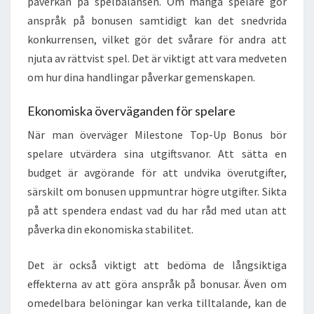
påverkan på spelbalansen. Om många spelare gör
anspråk på bonusen samtidigt kan det snedvrida
konkurrensen, vilket gör det svårare för andra att
njuta av rättvist spel. Det är viktigt att vara medveten
om hur dina handlingar påverkar gemenskapen.
Ekonomiska överväganden för spelare
När man överväger Milestone Top-Up Bonus bör
spelare utvärdera sina utgiftsvanor. Att sätta en
budget är avgörande för att undvika överutgifter,
särskilt om bonusen uppmuntrar högre utgifter. Sikta
på att spendera endast vad du har råd med utan att
påverka din ekonomiska stabilitet.
Det är också viktigt att bedöma de långsiktiga
effekterna av att göra anspråk på bonusar. Även om
omedelbara belöningar kan verka tilltalande, kan de