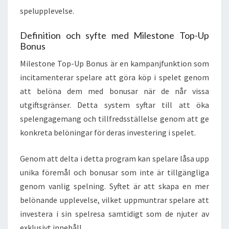
spelupplevelse.
Definition och syfte med Milestone Top-Up
Bonus
Milestone Top-Up Bonus är en kampanjfunktion som
incitamenterar spelare att göra köp i spelet genom
att belöna dem med bonusar när de når vissa
utgiftsgränser. Detta system syftar till att öka
spelengagemang och tillfredsställelse genom att ge
konkreta belöningar för deras investering i spelet.
Genom att delta i detta program kan spelare låsa upp
unika föremål och bonusar som inte är tillgängliga
genom vanlig spelning. Syftet är att skapa en mer
belönande upplevelse, vilket uppmuntrar spelare att
investera i sin spelresa samtidigt som de njuter av
exklusivt innehåll.