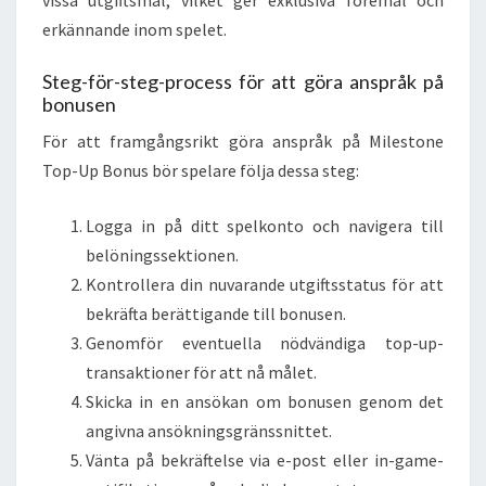
vissa utgiftsmål, vilket ger exklusiva föremål och
erkännande inom spelet.
Steg-för-steg-process för att göra anspråk på
bonusen
För att framgångsrikt göra anspråk på Milestone
Top-Up Bonus bör spelare följa dessa steg:
Logga in på ditt spelkonto och navigera till
belöningssektionen.
Kontrollera din nuvarande utgiftsstatus för att
bekräfta berättigande till bonusen.
Genomför eventuella nödvändiga top-up-
transaktioner för att nå målet.
Skicka in en ansökan om bonusen genom det
angivna ansökningsgränssnittet.
Vänta på bekräftelse via e-post eller in-game-