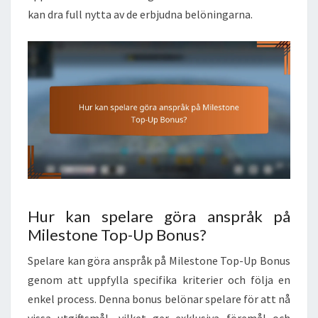
kan dra full nytta av de erbjudna belöningarna.
Hur kan spelare göra anspråk på
Milestone Top-Up Bonus?
Spelare kan göra anspråk på Milestone Top-Up Bonus
genom att uppfylla specifika kriterier och följa en
enkel process. Denna bonus belönar spelare för att nå