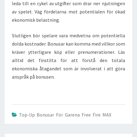
leda till en cykel av utgifter som drar ner njutningen
av spelet. Väg fördelarna mot potentialen för ökad
ekonomisk belastning.
Slutligen bör spelare vara medvetna om potentiella
dolda kostnader. Bonusar kan komma med villkor som
kräver ytterligare köp eller prenumerationer. Läs
alltid det finstilta för att förstå den totala
ekonomiska åtagandet som är involverat i att göra
anspråk på bonusen.
Top-Up Bonusar För Garena Free Fire MAX