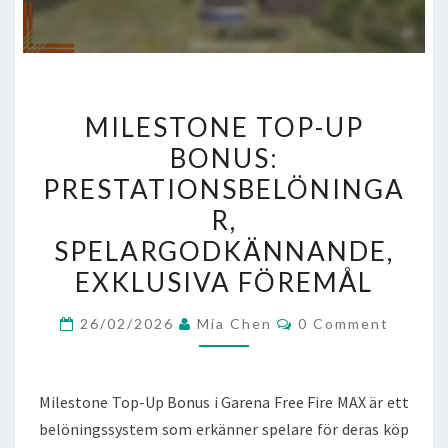
MILESTONE
MILESTONE TOP-UP
TOP-
BONUS:
UP
PRESTATIONSBELÖNINGA
BONUS:
PRESTATIONSBELÖNINGA
R,
SPELARGODKÄNNANDE,
SPELARGODKÄNNANDE,
EXKLUSIVA
EXKLUSIVA FÖREMÅL
FÖREMÅL
Comments
26/02/2026
Mia Chen
0 Comment
Milestone Top-Up Bonus i Garena Free Fire MAX är ett
belöningssystem som erkänner spelare för deras köp